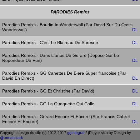
PARODIES Remixs
Parodies Remixs - Boudin In Wonderwall (Par David Sur Du Oasis
Wonderwall)
DL
Parodies Remixs - C'est Le Blaireau De Suresne
DL
Parodies Remixs - Dans L'anus De Gerard (Depose Sur Le
Repondeur De Fun)
DL
Parodies Remixs - GG Canettes De Biere Super francoise (Par
David En Direct)
DL
Parodies Remixs - GG Et Christine (Par David)
DL
Parodies Remixs - GG La Quequette Qui Colle
DL
Parodies Remixs - Gerard Encore Et Encore (Sur Francis Cabrel
Encore Et Encore)
DL
/
Copyright design du site (c) 2012-2017
ggintegral
jPlayer skin by Design by
Parodies Remixs - Gerard Est Un Cretin (Sur Nirvana Polly)
DL
@ormanclark