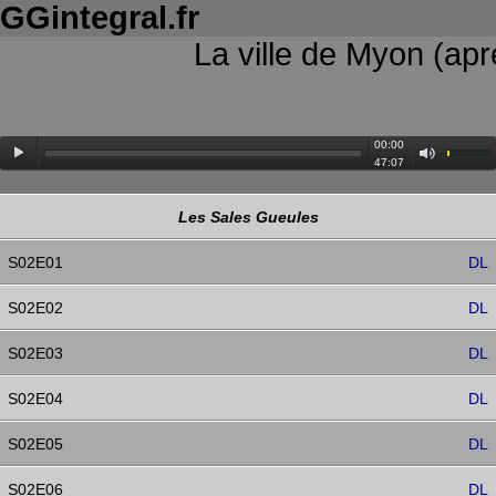
GGintegral.fr
Ce site utilise des cookies notamment un cookie
DoubleClick
, en
naviguant sur ce site vous acceptez l'utilisation de ces cookies. Sous
réserve que cela fonctionne, vous avez tout à fait le droit de désactiver
La ville de Myon (ap
l'utilisation de ces cookies via les paramètres de votre navigateur.
OK
Ne plus afficher
00:00
47:07
Les Sales Gueules
S02E01
DL
S02E02
DL
S02E03
DL
S02E04
DL
S02E05
DL
S02E06
DL