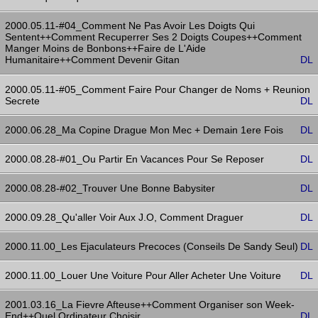
2000.05.11-#04_Comment Ne Pas Avoir Les Doigts Qui
Sentent++Comment Recuperrer Ses 2 Doigts Coupes++Comment
Manger Moins de Bonbons++Faire de L'Aide
Humanitaire++Comment Devenir Gitan
DL
2000.05.11-#05_Comment Faire Pour Changer de Noms + Reunion
Secrete
DL
2000.06.28_Ma Copine Drague Mon Mec + Demain 1ere Fois
DL
2000.08.28-#01_Ou Partir En Vacances Pour Se Reposer
DL
2000.08.28-#02_Trouver Une Bonne Babysiter
DL
2000.09.28_Qu'aller Voir Aux J.O, Comment Draguer
DL
2000.11.00_Les Ejaculateurs Precoces (Conseils De Sandy Seul)
DL
2000.11.00_Louer Une Voiture Pour Aller Acheter Une Voiture
DL
2001.03.16_La Fievre Afteuse++Comment Organiser son Week-
End++Quel Ordinateur Choisir
DL