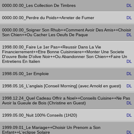
0000.00.00_Les Collection De Timbres
DL
0000.00.00_Perdre du Poids++Arreter de Fumer
DL
0000.00.00_Soigner Son Rhub++Comment Avoir Des Amis++Choisir
Son Chien++Ou Cacher Les Oeufs De Paque
DL
1998.00.00_Faire Le 1er Pas++Reussir Dans La Vie
Financierrement++Etre Bonne Cuisinniere++Monter Une Societe
D'ouvre Boite D'olive Noir++Ou Abandonner Son Chien++Faire Un
Entretiens En Italien
DL
1998.05.00_1er Emploie
DL
1998.05.16_L'anglais [Conseil Morning] (avec Arnold en guest)
DL
1998.12.24_Quel Cadeau Offrir a Noel++Conseils Cuisine++Ne Pas
Avoir la Gueule de Bois (Christine en Guest)
DL
1999.05.00_Nuit 100% Conseils (1H20)
DL
1999.09.01_Le Mariage++Choisir Un Prenom a Son
Enfant++L'eclipse Solaire
DL