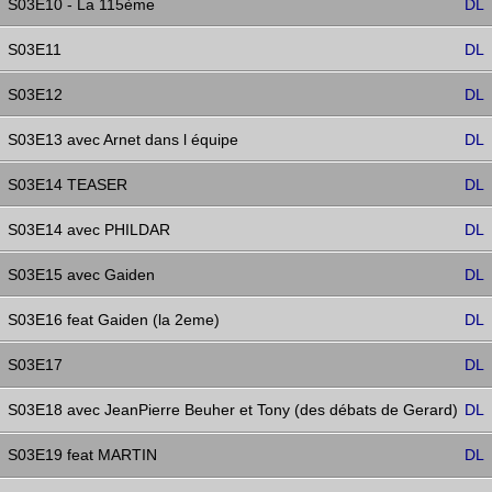
S03E10 - La 115ème
DL
S03E11
DL
S03E12
DL
S03E13 avec Arnet dans l équipe
DL
S03E14 TEASER
DL
S03E14 avec PHILDAR
DL
S03E15 avec Gaiden
DL
S03E16 feat Gaiden (la 2eme)
DL
S03E17
DL
S03E18 avec JeanPierre Beuher et Tony (des débats de Gerard)
DL
S03E19 feat MARTIN
DL