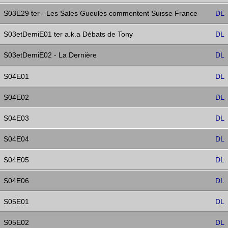
S03E29 ter - Les Sales Gueules commentent Suisse France
DL
S03etDemiE01 ter a.k.a Débats de Tony
DL
S03etDemiE02 - La Dernière
DL
S04E01
DL
S04E02
DL
S04E03
DL
S04E04
DL
S04E05
DL
S04E06
DL
S05E01
DL
S05E02
DL